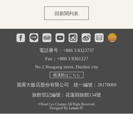
周辺観光
回新聞列表
お問い合わせ
電話番号：+886 3 8323737
Fax：+886 3 8361227
No.2 Huagang street, Hualien city
礁溪館はこちら
麗霽大飯店股份有限公司 統一編號：28170069
旅館登記編號：花蓮縣旅館134號
©Hotel Les Champs All Right Reserved.
Designed By
Lemon IT.
中文
English
日本語
한국어