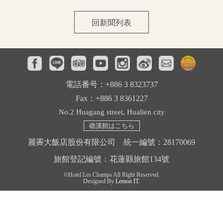
周辺観光
回新聞列表
お問い合わせ
電話番号：+886 3 8323737
Fax：+886 3 8361227
No.2 Huagang street, Hualien city
礁溪館はこちら
麗霽大飯店股份有限公司 統一編號：28170069
旅館登記編號：花蓮縣旅館134號
©Hotel Les Champs All Right Reserved.
Designed By
Lemon IT.
中文
English
日本語
한국어