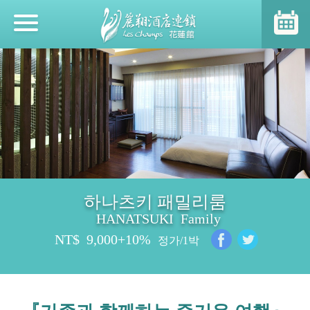
소식
호텔소개
객실
하나츠키 패밀리룸
다이닝
HANATSUKI Family
NT$
9,000+10%
정가/1박
호텔시설