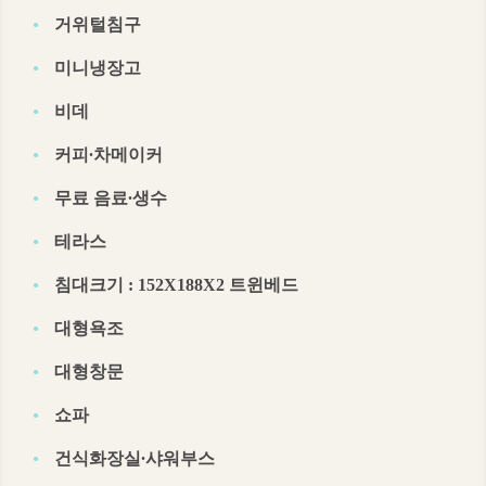
거위털침구
미니냉장고
비데
커피∙차메이커
무료 음료∙생수
테라스
침대크기 : 152X188X2 트윈베드
대형욕조
대형창문
쇼파
건식화장실∙샤워부스