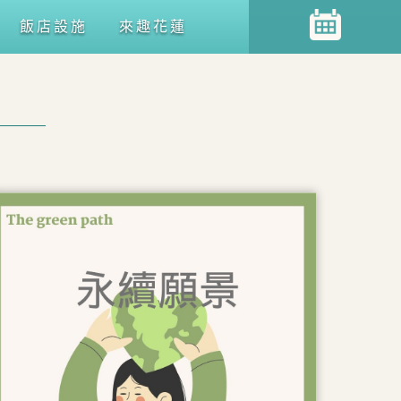
飯店設施
來趣花蓮
新宿和室五人房
花月和室四人房