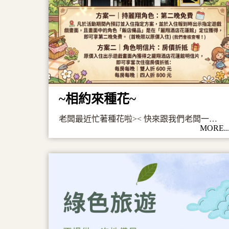
~相約來種花~
⽼闆最近忙著種花啦>< 快來跟我們⽼闆⼀起搜集「飯店備品」系列的角色！！ 麗翔酒店 發送一封MAIL邀請您⼀起來麗翔種花！ 我們⼀起來⼀趟⼜可愛⼜有記憶的旅程><
MORE..