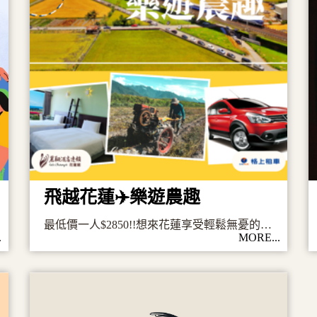
飛越花蓮✈️樂遊農趣
最低價一人$2850!!想來花蓮享受輕鬆無憂的旅行嗎？
.
MORE...