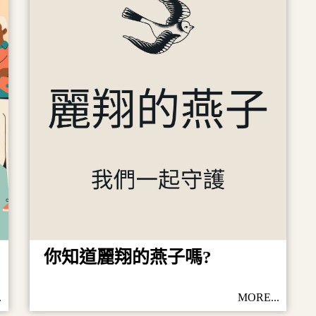
你知道麗翔的燕子嗎?
.
MORE...